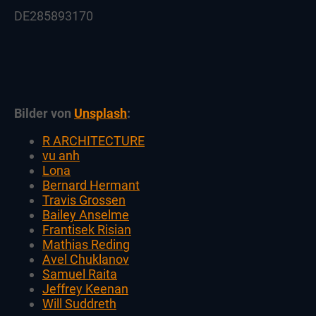
DE285893170
Bilder von
Unsplash
:
R ARCHITECTURE
vu anh
Lona
Bernard Hermant
Travis Grossen
Bailey Anselme
Frantisek Risian
Mathias Reding
Avel Chuklanov
Samuel Raita
Jeffrey Keenan
Will Suddreth